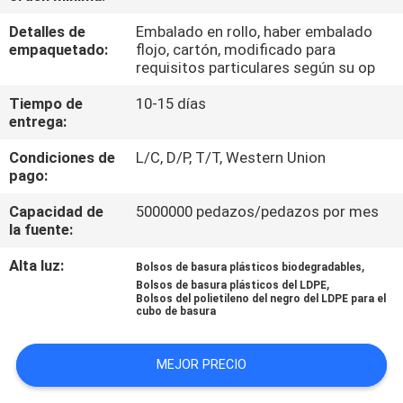
Detalles de
Embalado en rollo, haber embalado
CONTROL
empaquetado:
flojo, cartón, modificado para
requisitos particulares según su op
DE
CALIDAD
Tiempo de
10-15 días
entrega:
ÉNTRENOS
Condiciones de
L/C, D/P, T/T, Western Union
pago:
EN
Capacidad de
5000000 pedazos/pedazos por mes
CONTACTO
la fuente:
CON
Alta luz:
,
Bolsos de basura plásticos biodegradables
,
Bolsos de basura plásticos del LDPE
Bolsos del polietileno del negro del LDPE para el
NOTICIAS
cubo de basura
PIDA
MEJOR PRECIO
UNA