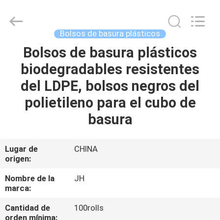
QuZhou
JH
New
Material
Co.,
Bolsos de basura plásticos
Ltd.
All
Bolsos de basura plásticos
HOGAR
Rights
Reserved.
biodegradables resistentes
PRODUCTOS
del LDPE, bolsos negros del
polietileno para el cubo de
SOBRE
basura
NOSOTROS
Lugar de
CHINA
origen:
VIAJE
DE
Nombre de la
JH
marca:
LA
Cantidad de
100rolls
FÁBRICA
orden mínima: